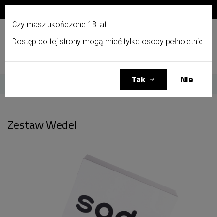
Zapisz się do newslettera i otrzymaj 10% zniżki!
PL
Czy masz ukończone 18 lat
Dostęp do tej strony mogą mieć tylko osoby pełnoletnie
Menu
Zaloguj się
Koszyk
(0)
Tak
Nie
Strona główna
Zestaw Wedel
Zestaw Wedel