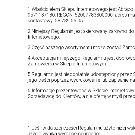
1.Właścicielem Sklepu Internetowego jest Abrazo 
9571137180, REGON: 52007783300000, adres mailow
kontaktowy: 58 739 56 05.
2.Niniejszy Regulamin jest skierowany zarówno d
Internetowego.
3.Część naszego asortymentu może zostać Zamówi
4.Akceptacja niniejszego Regulaminu jest dobrowol
Zamówienia w Sklepie Internetowym.
5.Regulamin jest nieodpłatnie udostępniony przez
jego treści poprzez wydrukowanie lub zapisanie n
6.Informacje prezentowane w Sklepie Internetowy
Sprzedawcę do Klientów, a nie ofertę w myśl prz
1.Jeśli w dalszej części Regulaminu użyto niżej w
użycia wynika wyraźnie co innego: