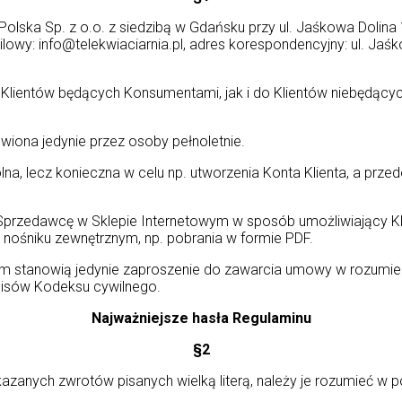
Polska Sp. z o.o. z siedzibą w Gdańsku przy ul. Jaśkowa Dolin
y: info@telekwiaciarnia.pl, adres korespondencyjny: ul. Jaś
o Klientów będących Konsumentami, jak i do Klientów niebędąc
ona jedynie przez osoby pełnoletnie.
na, lecz konieczna w celu np. utworzenia Konta Klienta, a przed
 Sprzedawcę w Sklepie Internetowym w sposób umożliwiający Klie
a nośniku zewnętrznym, np. pobrania w formie PDF.
m stanowią jedynie zaproszenie do zawarcia umowy w rozumien
episów Kodeksu cywilnego.
Najważniejsze hasła Regulaminu
§2
skazanych zwrotów pisanych wielką literą, należy je rozumieć w 