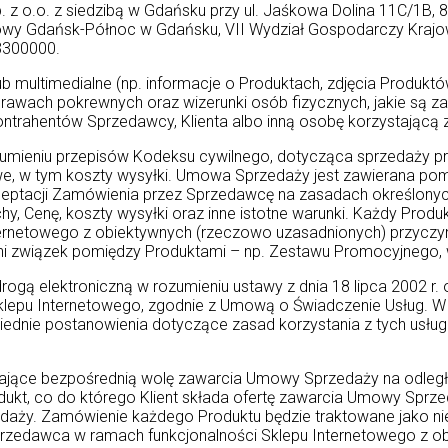
o.o. z siedzibą w Gdańsku przy ul. Jaśkowa Dolina 11C/1B, 8
owy Gdańsk-Północ w Gdańsku, VII Wydział Gospodarczy Kra
3300000.
b multimedialne (np. informacje o Produktach, zdjęcia Produktó
 prawach pokrewnych oraz wizerunki osób fizycznych, jakie są
trahentów Sprzedawcy, Klienta albo inną osobę korzystającą 
niu przepisów Kodeksu cywilnego, dotycząca sprzedaży prze
we, w tym koszty wysyłki. Umowa Sprzedaży jest zawierana po
ceptacji Zamówienia przez Sprzedawcę na zasadach określony
hy, Cenę, koszty wysyłki oraz inne istotne warunki. Każdy Pro
ernetowego z obiektywnych (rzeczowo uzasadnionych) przyczyn
i związek pomiędzy Produktami – np. Zestawu Promocyjnego, w
 elektroniczną w rozumieniu ustawy z dnia 18 lipca 2002 r. o
lepu Internetowego, zgodnie z Umową o Świadczenie Usług. W z
nie postanowienia dotyczące zasad korzystania z tych usług 
żające bezpośrednią wolę zawarcia Umowy Sprzedaży na odleg
dukt, co do którego Klient składa ofertę zawarcia Umowy Sprze
aży. Zamówienie każdego Produktu będzie traktowane jako nie
przedawca w ramach funkcjonalności Sklepu Internetowego z o