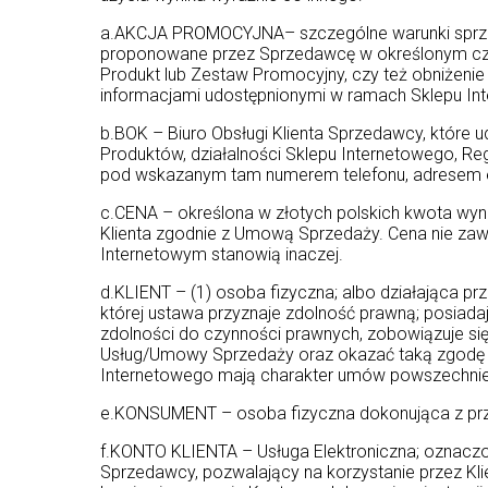
a.AKCJA PROMOCYJNA– szczególne warunki sprzed
proponowane przez Sprzedawcę w określonym czasi
Produkt lub Zestaw Promocyjny, czy też obniżenie 
informacjami udostępnionymi w ramach Sklepu In
b.BOK – Biuro Obsługi Klienta Sprzedawcy, które u
Produktów, działalności Sklepu Internetowego, Re
pod wskazanym tam numerem telefonu, adresem e
c.CENA – określona w złotych polskich kwota wyn
Klienta zgodnie z Umową Sprzedaży. Cena nie zaw
Internetowym stanowią inaczej.
d.KLIENT – (1) osoba fizyczna; albo działająca 
której ustawa przyznaje zdolność prawną; posiada
zdolności do czynności prawnych, zobowiązuje s
Usług/Umowy Sprzedaży oraz okazać taką zgodę 
Internetowego mają charakter umów powszechnie
e.KONSUMENT – osoba fizyczna dokonująca z prze
f.KONTO KLIENTA – Usługa Elektroniczna; oznacz
Sprzedawcy, pozwalający na korzystanie przez Klie