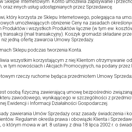
ji w Sklepie Internetowym. Konto umożliwia zapisywanie i przec
ń oraz innych usług udostępnianych przez Sprzedawcę.
i, który korzysta ze Sklepu Internetowego, polegająca na umo
atowych umożliwiających obniżenie Ceny na zasadach określon
roduktów i wszystkich Produktów łącznie (w tym ew. kosztów 
transakcji (mail transakcyjny). Koszyk gromadzi składane prze
niż jedną ofertę zawarcia Umowy Sprzedaży.
amach Sklepu podczas tworzenia Konta.
liwia wszystkim korzystającym z niej Klientom otrzymywanie od
, w tym nowościach i Akcjach Promocyjnych, na podany przez Kl
rnetowym rzeczy ruchome będąca przedmiotem Umowy Sprzedaży
st osobą fizyczną zawierającą umowę bezpośrednio związaną z 
rakteru zawodowego, wynikającego w szczególności z przedmiot
j Ewidencji i Informacji Działalności Gospodarczej.
sady zawierania Umów Sprzedaży oraz zasady świadczenia i kor
entów. Regulamin określa prawa i obowiązki Klienta i Sprzeda
, o którym mowa w art. 8 ustawy z dnia 18 lipca 2002 r. o świad