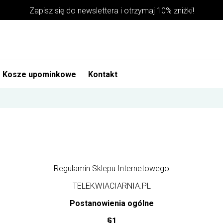
Zapisz się do newslettera i otrzymaj 10% zniżki!
Kosze upominkowe
Kontakt
Regulamin Sklepu Internetowego
TELEKWIACIARNIA.PL
Postanowienia ogólne
§1