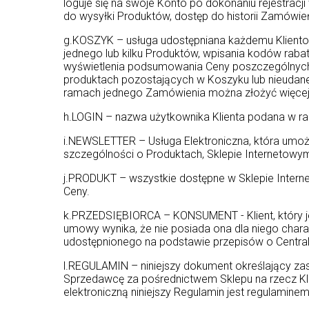
loguje się na swoje Konto po dokonaniu rejestrac
do wysyłki Produktów, dostęp do historii Zamówie
g.KOSZYK – usługa udostępniana każdemu Klientow
jednego lub kilku Produktów, wpisania kodów rab
wyświetlenia podsumowania Ceny poszczególnych P
produktach pozostających w Koszyku lub nieudanej 
ramach jednego Zamówienia można złożyć więcej 
h.LOGIN – nazwa użytkownika Klienta podana w r
i.NEWSLETTER – Usługa Elektroniczna, która umoż
szczególności o Produktach, Sklepie Internetowym
j.PRODUKT – wszystkie dostępne w Sklepie Inte
Ceny.
k.PRZEDSIĘBIORCA – KONSUMENT - Klient, który je
umowy wynika, że nie posiada ona dla niego cha
udostępnionego na podstawie przepisów o Centralne
l.REGULAMIN – niniejszy dokument określający za
Sprzedawcę za pośrednictwem Sklepu na rzecz Kli
elektroniczną niniejszy Regulamin jest regulaminem