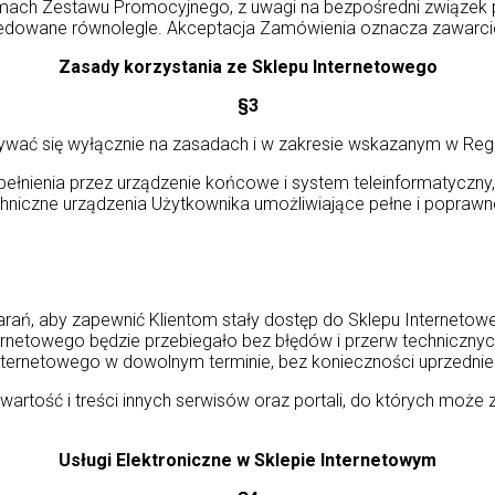
ramach Zestawu Promocyjnego, z uwagi na bezpośredni związe
ocedowane równolegle. Akceptacja Zamówienia oznacza zawar
Zasady korzystania ze Sklepu Internetowego
§3
ywać się wyłącznie na zasadach i w zakresie wskazanym w Regu
łnienia przez urządzenie końcowe i system teleinformatyczny, 
iczne urządzenia Użytkownika umożliwiające pełne i poprawne
arań, aby zapewnić Klientom stały dostęp do Sklepu Internet
Internetowego będzie przebiegało bez błędów i przerw technicz
Internetowego w dowolnym terminie, bez konieczności uprzednie
rtość i treści innych serwisów oraz portali, do których może z
Usługi Elektroniczne w Sklepie Internetowym