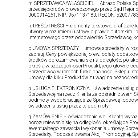
m.SPRZEDAWCA/WŁAŚCICIEL – Abrazo Polska Sp. z 
przedsiębiorców prowadzonego przez Sąd Rejon
0000914261, NIP: 9571137180, REGON: 5200778
n.TREŚĆ/TREŚCI – elementy tekstowe, graficzne lu
utwory w rozumieniu ustawy o prawie autorskim i
Internetowego przez odpowiednio Sprzedawcę, kon
o.UMOWA SPRZEDAŻY – umowa sprzedaży w rozumie
zapłatą Ceny powiększonej o ew. opłaty dodatko
środków porozumiewania się na odległość, po ak
określa w szczególności Produkt, jego główne cec
Sprzedawca w ramach funkcjonalności Sklepu Int
Umowy dla kilku Produktów z uwagi na bezpośredn
p.USŁUGA ELEKTRONICZNA – świadczenie usług drogą
Sprzedawcę na rzecz Klienta za pośrednictwem Sk
podmioty współpracujące ze Sprzedawcą, odpowied
świadczenia usług przez te podmioty.
q.ZAMÓWIENIE – oświadczenie woli Klienta wyra
porozumiewania się na odległość, określające Pro
ewentualnego zawarcia i wykonania Umowy Sprzed
Sprzedaży. Podczas trwania Akcji Promocyjnej, S