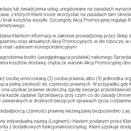
aży lub świadczenia usług, uregulowane na zasadach wyrażo
e, z których Klient może skorzystać na zasadach tam określony
/ brak kosztów wysyłki. Szczegóły Akcji Promocyjnej reguluje R
ternetowego.
dziela Klientom informacji w zakresie prowadzonej przez Sklep 
gulaminu oraz aktualnych Akcji Promocyjnych, w dni robocze, 
-mail i adresem korespondencyjnym.
agrodzenia brutto (uwzględniająca podatek) należnego Sprzeda
iera kosztów dostawy, chyba że warunki Akcji Promocyjnej obo
przez osobę umocowaną (2) osoba prawna; albo (3) jednostka or
jąca pełną zdolność do czynności prawnych. W przypadku gdy K
ię ona uzyskać prawnie skuteczną zgodę swojego przedstawic
na każde żądanie Sprzedawcy, przy czym co do zasady Umow
 zawieranych w drobnych bieżących sprawach życia codzienne
dsiębiorcą czynności prawnej niezwiązanej bezpośrednio z jej
ony indywidualną nazwą (Loginem) i Hasłem podanym przez Klie
nta z dodatkowych funkcjonalności/usług. Klient uzyskuje dost