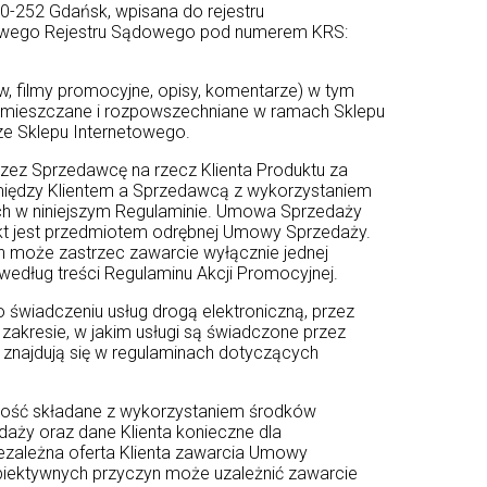
0-252 Gdańsk, wpisana do rejestru
jowego Rejestru Sądowego pod numerem KRS:
w, filmy promocyjne, opisy, komentarze) w tym
 zamieszczane i rozpowszechniane w ramach Sklepu
ze Sklepu Internetowego.
z Sprzedawcę na rzecz Klienta Produktu za
między Klientem a Sprzedawcą z wykorzystaniem
ch w niniejszym Regulaminie. Umowa Sprzedaży
dukt jest przedmiotem odrębnej Umowy Sprzedaży.
 może zastrzec zawarcie wyłącznie jednej
edług treści Regulaminu Akcji Promocyjnej.
 świadczeniu usług drogą elektroniczną, przez
akresie, w jakim usługi są świadczone przez
znajdują się w regulaminach dotyczących
łość składane z wykorzystaniem środków
daży oraz dane Klienta konieczne dla
zależna oferta Klienta zawarcia Umowy
biektywnych przyczyn może uzależnić zawarcie