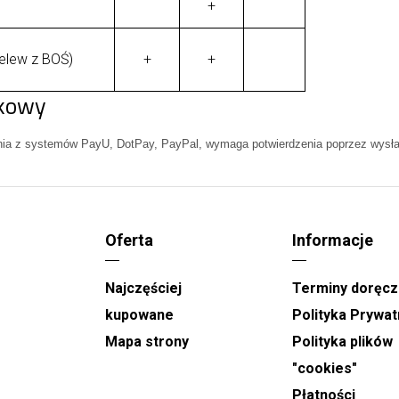
+
elew z BOŚ)
+
+
nkowy
nia z systemów PayU, DotPay, PayPal, wymaga potwierdzenia poprzez wysłan
Oferta
Informacje
Najczęściej
Terminy doręcz
kupowane
Polityka Prywat
u
Mapa strony
Polityka plików
"cookies"
Płatności