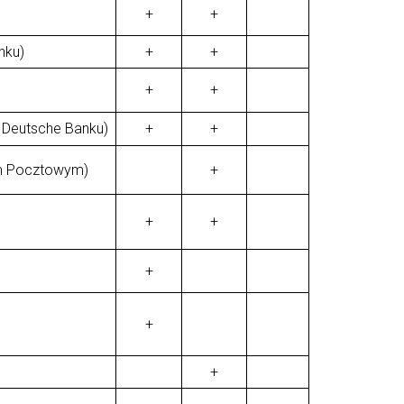
+
+
nku)
+
+
+
+
 Deutsche Banku)
+
+
em Pocztowym)
+
+
+
+
+
+