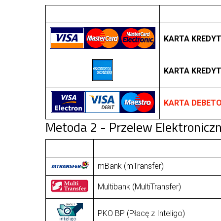
KARTA KREDY
KARTA KREDY
KARTA DEBET
Metoda 2 - Przelew Elektronicz
mBank (mTransfer)
Multibank (MultiTransfer)
PKO BP (Płacę z Inteligo)