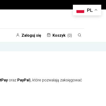
PL
Zaloguj się
Koszyk
(0)
tPay
oraz
PayPal
), które pozwalają zaksięgować