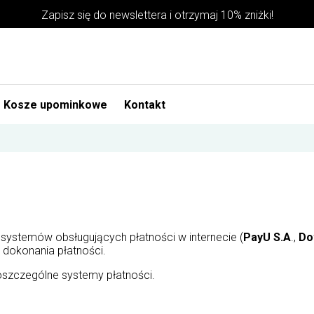
Zapisz się do newslettera i otrzymaj 10% zniżki!
Kosze upominkowe
Kontakt
 systemów obsługujących płatności w internecie (
PayU S.A
.,
Do
dokonania płatności.
poszczególne systemy płatności.