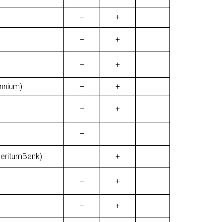
+
+
+
+
+
+
ennium)
+
+
+
+
+
MeritumBank)
+
+
+
+
+