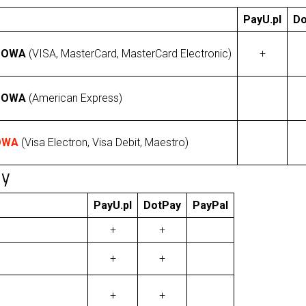
PayU.pl
Do
TOWA
(VISA, MasterCard, MasterCard Electronic)
+
TOWA
(American Express)
OWA
(Visa Electron, Visa Debit, Maestro)
ny
PayU.pl
DotPay
PayPal
+
+
+
+
+
+