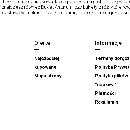
hryzantemę doniczkową, którą położysz na grobie. Oczywiście n
i znajdziesz również Bukiet Anturium, czy bukiety z róż, które 
dostawą w Lublinie i pokaż, że pamiętasz o zmarłych już dzisia
Oferta
Informacje
Najczęściej
Terminy doręcz
kupowane
Polityka Prywat
u
Mapa strony
Polityka plików
"cookies"
Płatności
Regulamin
e