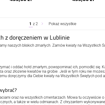
1
z
2
Pokaż wszystkie
h z doręczeniem w Lublinie
namy naszych bliskich zmarłych. Zamów kwiaty na Wszystkich Ś
atrzymać i oddać hołd zmarłym, powspominać ich, pomodlić się.
za oraz złożenie kwiatów na grobie. Jeśli w tym roku nie możes
oblemu doręczymy dla Ciebie kwiaty na Wszystkich Świętych pod
 wybrać?
iaciarni oraz na wszystkich cmentarzach. Mowa tu oczywiście 
ycznych, a także w wielu odmianach. Z chryzantem wykonywane są