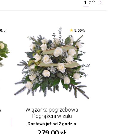
1
z
2
00
/5
5.00
/5
W
Wiązanka pogrzebowa
Pogrążeni w żalu
Dostawa już od 2 godzin
279,00 zł