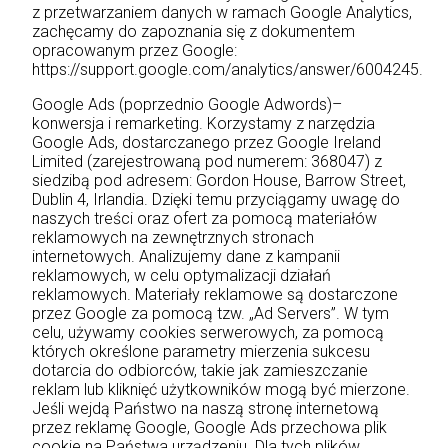
z przetwarzaniem danych w ramach Google Analytics,
zachęcamy do zapoznania się z dokumentem
opracowanym przez Google:
https://support.google.com/analytics/answer/6004245.
Google Ads (poprzednio Google Adwords)–
konwersja i remarketing. Korzystamy z narzędzia
Google Ads, dostarczanego przez Google Ireland
Limited (zarejestrowaną pod numerem: 368047) z
siedzibą pod adresem: Gordon House, Barrow Street,
Dublin 4, Irlandia. Dzięki temu przyciągamy uwagę do
naszych treści oraz ofert za pomocą materiałów
reklamowych na zewnętrznych stronach
internetowych. Analizujemy dane z kampanii
reklamowych, w celu optymalizacji działań
reklamowych. Materiały reklamowe są dostarczone
przez Google za pomocą tzw. „Ad Servers”. W tym
celu, używamy cookies serwerowych, za pomocą
których określone parametry mierzenia sukcesu
dotarcia do odbiorców, takie jak zamieszczanie
reklam lub kliknięć użytkowników mogą być mierzone.
Jeśli wejdą Państwo na naszą stronę internetową
przez reklamę Google, Google Ads przechowa plik
cookie na Państwa urządzeniu. Dla tych plików