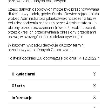
przetwarzania danych osobowych.
Część danych osobowych może być przechowywana
dłużej na wypadek, gdyby Osoba Odwiedzająca miała
wobec Administratora jakiekolwiek roszczenia lub w
celu dochodzenia roszczeń przez Administratora lub
obrony przed roszczeniami (również osób trzecich),
przez okres ich przedawnienia określony przepisami
prawa, w szczególności kodeksu cywilnego.
W każdym wypadku decyduje dłuższy termin
przechowywania Danych Osobowych.
Polityka cookies 2.0 obowiązuje od dnia 14.12.2022 r.
O kwiaciarni
Oferta
Podaruj kwiaty na odległość z dostawą w Lublinie!
Szukasz kwiaciarni, która doręczy w Twoim
Najczęściej kupowane
Informacje
imieniu kwiaty pod wskazany adres w Lublinie?
Mapa strony
Zapraszamy Cię do skorzystania z usług naszej
Terminy doręczenia
kwiaciarni internetowej. W naszej ofercie