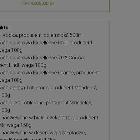
205,00 zł
Cena
ktu:
i Vodka, producent, pojemność 500ml
ada deserowa Excellence Chilli, producent
 waga 100g
lada deserowa Excellence 70% Cocoa,
ent Lindt, waga 100g
ada deserowa Excellence Orange, producent
 waga 100g
ada gorzka Toblerone, producent Mondelez,
100g
ada biała Toblerone, producent Mondelez,
100g
ki nadziewane w białej czekoladzie, producent
ik, waga 150g
ki nadziewane w deserowej czekoladzie,