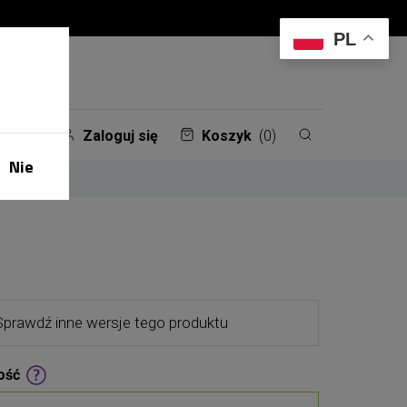
PL
Zaloguj się
Koszyk
(0)
Nie
Sprawdź inne wersje tego produktu
ość