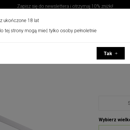
Zapisz się do newslettera i otrzymaj 10% zniżki!
z ukończone 18 lat
o tej strony mogą mieć tylko osoby pełnoletnie
Kosze upominkowe
Kontakt
Tak
Wybierz wielk