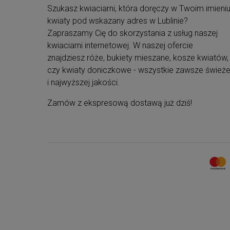
Przydatne informacje
Szukasz kwiaciarni, która doręczy w Twoim imieni
kwiaty pod wskazany adres w Lublinie?
Upominek doręczamy kurierem DHL
. Ty
wybierasz adres i datę dostawy.
Zapraszamy Cię do skorzystania z usług naszej
Dodaj własne, spersonalizowane życzeni
kwiaciarni internetowej. W naszej ofercie
do wysyłanego prezentu.
znajdziesz róże, bukiety mieszane, kosze kwiatów,
Wszystkie
zestawy są estetycznie
czy kwiaty doniczkowe - wszystkie zawsze śwież
zapakowane
jako gotowe prezenty.
Tylko najwyższej jakości produkty
z
i najwyższej jakości.
odległym terminem ważności
.
Opakowania naszych zestawów są
Zamów z ekspresową dostawą już dziś!
biodegradowalne
, posiadające niezbędne
certyfikaty.
Produkty
możesz indywidualnie
spersonalizować
, dodając obwolutę.
Wszystkie nasze zestawy są
komponowane
z największą dbałością o szczegóły
.