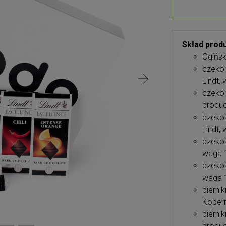
Skład produ
Ogińsk
czekol
Lindt,
czeko
produc
czekol
Lindt,
czekol
waga 
czekol
waga 
pierni
Kopern
pierni