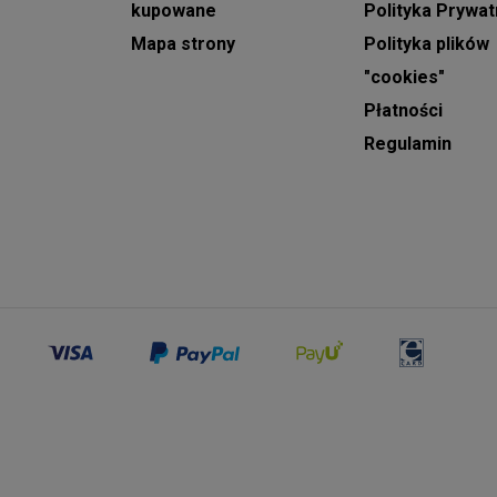
W okresach szczytowych, takich jak
Dzień Matki,
kupowane
Polityka Prywat
u
Dzień Kobiet, Walentynki czy Dzień Babci
, kwiaty
Mapa strony
Polityka plików
dostarczamy od 8:00 do 22:00. W te wyjątkowe
"cookies"
dni przedziały czasowe są jedynie orientacyjne.
a
Płatności
W przypadku
wieńców i wiązanek
Regulamin
e
pogrzebowych
, prosimy o złożenie zamówienia z
jednodniowym wyprzedzeniem i podanie dokładnej
godziny ceremonii.
Kwiaty od ogrodnika
oraz
zestawy upominkowe
ze słodyczami
doręcza na terenie Lublina firma
DHL. Ta forma wysyłki dostępna jest od
następnego dnia roboczego dla zamówień
opłaconych do godziny 05:00 rano. Przy wyborze
kuriera DHL nie ma możliwości określenia
konkretnej godziny dostawy.