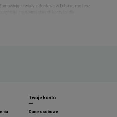
Zamawiając kwiaty z dostawą w Lublinie, możesz
korzystać z systemu stałych korzyści dla
zalogowanych klientów. Wysokość przysługującej
zniżki zależy od łącznej wartości wcześniejszych
zakupów - każde 100 zł wydane na kwiaty
zwiększa rabat o 1%. Zgromadzona zniżka jest
automatycznie naliczana przy kolejnych
zamówieniach i może sięgnąć maksymalnie 10%.
Twoje konto
enia
Dane osobowe