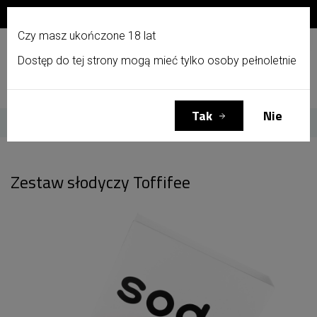
Zapisz się do newslettera i otrzymaj 10% zniżki!
PL
Czy masz ukończone 18 lat
Dostęp do tej strony mogą mieć tylko osoby pełnoletnie
Menu
Zaloguj się
Koszyk
(0)
Tak
Nie
Strona główna
Zestaw słodyczy Toffifee
Zestaw słodyczy Toffifee