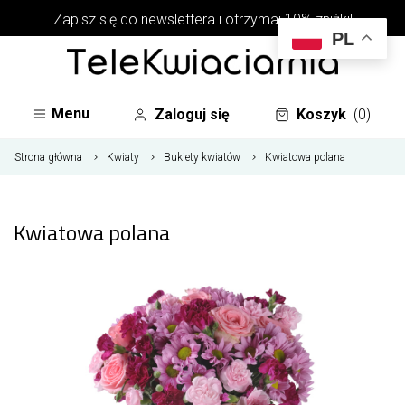
Zapisz się do newslettera i otrzymaj 10% zniżki!
PL
Menu
Zaloguj się
Koszyk
(0)
Strona główna
Kwiaty
Bukiety kwiatów
Kwiatowa polana
Kwiatowa polana