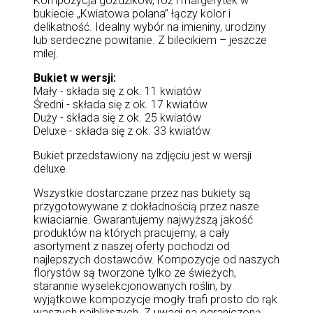
Kompozycja goździków, róż i margerytek w
bukiecie „Kwiatowa polana” łączy kolor i
delikatność. Idealny wybór na imieniny, urodziny
lub serdeczne powitanie. Z bilecikiem – jeszcze
milej.
Bukiet w wersji:
Mały - składa się z ok. 11 kwiatów
Średni - składa się z ok. 17 kwiatów
Duży - składa się z ok. 25 kwiatów
Deluxe - składa się z ok. 33 kwiatów
Bukiet przedstawiony na zdjęciu jest w wersji
deluxe
Wszystkie dostarczane przez nas bukiety są
przygotowywane z dokładnością przez nasze
kwiaciarnie. Gwarantujemy najwyższą jakość
produktów na których pracujemy, a cały
asortyment z naszej oferty pochodzi od
najlepszych dostawców. Kompozycje od naszych
florystów są tworzone tylko ze świeżych,
starannie wyselekcjonowanych roślin, by
wyjątkowe kompozycje mogły trafi prosto do rąk
waszych najbliższych. Z uwagi na ograniczoną