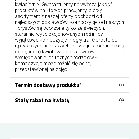
kwiaciarnie. Gwarantujemy najwyższą jakość
produktów na których pracujemy, a cały
asortyment z naszej oferty pochodzi od
najlepszych dostawców. Kompozycje od naszych
florystów są tworzone tylko ze świeżych,
starannie wyselekcjonowanych roślin, by
wyjątkowe kompozycje mogły trafić prosto do
rąk waszych najbliższych. Z uwagi na ograniczoną
dostępność kwiatów od dostawców i
występowanie ich różnych rodzajów -
kompozycja może różnić się od tej
przedstawionej na zdjęciu.
Termin dostawy produktu*
Stały rabat na kwiaty
Nasza kwiaciarnia w Lublinie, znajdująca się przy
ul. Tarasowej, zapewnia profesjonalną obsługę
Zamawiając kwiaty z dostawą w Lublinie, możesz
florystyczną we wszystkich częściach miasta.
korzystać z systemu stałych korzyści dla
zalogowanych klientów. Wysokość przysługującej
Docieramy do każdej dzielnicy, w tym do tak
zniżki zależy od łącznej wartości wcześniejszych
dużych obszarów jak Czuby, Rury czy Bronowice,
zakupów - każde 100 zł wydane na kwiaty
gwarantując świeżość i terminowość przez 7 dni