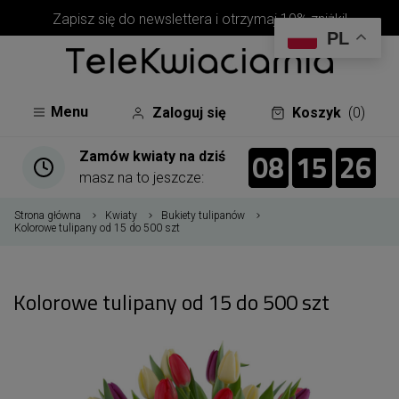
Zapisz się do newslettera i otrzymaj 10% zniżki!
PL
Menu
Zaloguj się
Koszyk
(0)
08
15
26
08
00
15
00
26
27
Zamów kwiaty na dziś
masz na to jeszcze:
Strona główna
Kwiaty
Bukiety tulipanów
Kolorowe tulipany od 15 do 500 szt
Kolorowe tulipany od 15 do 500 szt