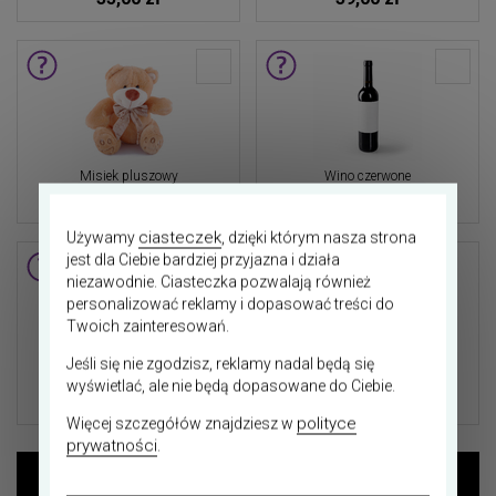
Misiek pluszowy
Wino czerwone
40,00 zł
49,00 zł
ciasteczek
Używamy
, dzięki którym nasza strona
jest dla Ciebie bardziej przyjazna i działa
niezawodnie. Ciasteczka pozwalają również
personalizować reklamy i dopasować treści do
Więcej
Twoich zainteresowań.
dodatków
Jeśli się nie zgodzisz, reklamy nadal będą się
Wino białe
wyświetlać, ale nie będą dopasowane do Ciebie.
49,00 zł
polityce
Więcej szczegółów znajdziesz w
prywatności
.