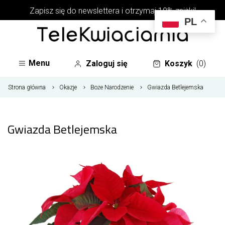
Zapisz się do newslettera i otrzymaj 10% zniżki!
PL
Menu
Zaloguj się
Koszyk
(0)
Strona główna
Okazje
Boże Narodzenie
Gwiazda Betlejemska
Gwiazda Betlejemska