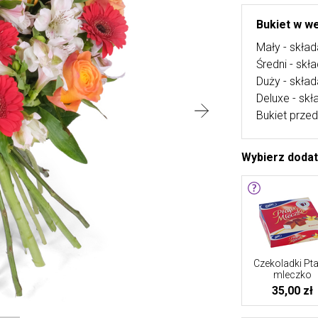
Bukiet w we
Mały - skład
Średni - skł
Duży - skład
Deluxe - skł
Bukiet przed
Wybierz doda
Czekoladki Pta
mleczko
35,00 zł