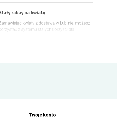
Stały rabay na kwiaty
Zamawiając kwiaty z dostawą w Lublinie, możesz
korzystać z systemu stałych korzyści dla
zalogowanych klientów. Wysokość przysługującej
zniżki zależy od łącznej wartości wcześniejszych
zakupów - każde 100 zł wydane na kwiaty
zwiększa rabat o 1%. Zgromadzona zniżka jest
automatycznie naliczana przy kolejnych
zamówieniach i może sięgnąć maksymalnie 10%.
Twoje konto