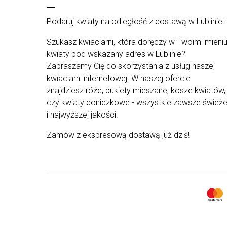
asortyment z naszej oferty pochodzi od
najlepszych dostawców. Kompozycje od naszych
florystów są tworzone tylko ze świeżych, staranni
Podaruj kwiaty na odległość z dostawą w Lublinie!
wyselekcjonowanych roślin, by wyjątkowe
kompozycje mogły trafi prosto do rąk waszych
Szukasz kwiaciarni, która doręczy w Twoim imieni
najbliższych. Z uwagi na ograniczoną dostępność
kwiaty pod wskazany adres w Lublinie?
kwiatów od dostawców i występowanie ich
Zapraszamy Cię do skorzystania z usług naszej
różnych rodzajów - kompozycja może różnić się
kwiaciarni internetowej. W naszej ofercie
od tej przedstawionej na zdjęciu.
znajdziesz róże, bukiety mieszane, kosze kwiatów,
czy kwiaty doniczkowe - wszystkie zawsze śwież
i najwyższej jakości.
Zamów z ekspresową dostawą już dziś!