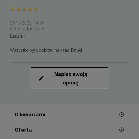
26.10.2022, 14:01
Autor:
Zdzisław K.
Lublin
Wszystko było dobrze i na czas. Dzięki.
Napisz swoją
edit
opinię
O kwiaciarni
Oferta
Podaruj kwiaty na odległość z dostawą w Lublinie!