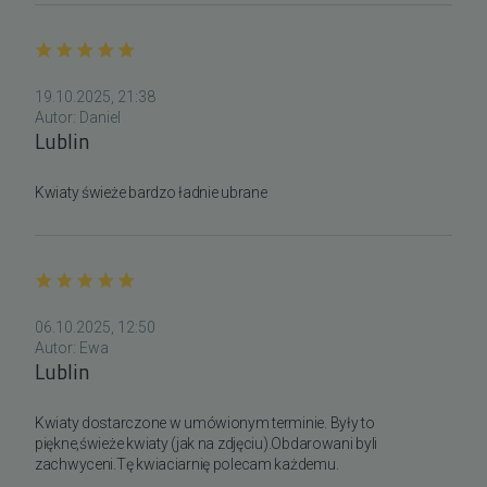
19.10.2025, 21:38
Autor:
Daniel
Lublin
Kwiaty świeże bardzo ładnie ubrane
06.10.2025, 12:50
Autor:
Ewa
Lublin
Kwiaty dostarczone w umówionym terminie. Były to 
piękne,świeże kwiaty (jak na zdjęciu).Obdarowani byli 
zachwyceni.Tę kwiaciarnię polecam każdemu.