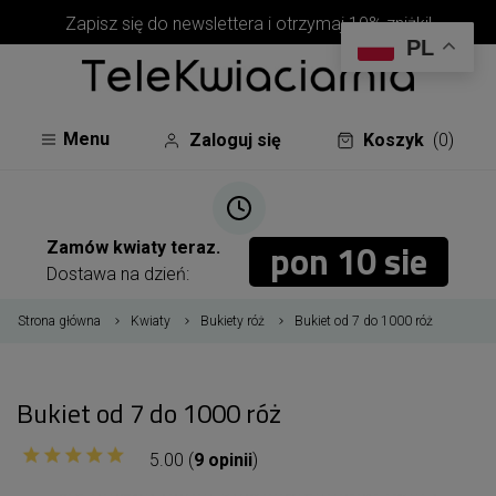
Zapisz się do newslettera i otrzymaj 10% zniżki!
PL
Menu
Zaloguj się
Koszyk
(0)
pon 10 sie
pon 10 sie
Zamów kwiaty teraz.
Dostawa na dzień:
Strona główna
Kwiaty
Bukiety róż
Bukiet od 7 do 1000 róż
Bukiet od 7 do 1000 róż
5.00 (
9 opinii
)