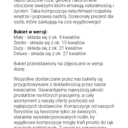
Gęsto ułożone róże, gerbery i alstromerie
otoczone świeżymi liśćmi emanują naturalnością i
życiem. Taka kompozycja natychmiast rozjaśnia
wnętrze i poprawia nastrój. Doskonały prezent dla
osób, które zasługują na coś wyjątkowego!
Bukiet w wersji:
Mały - składa się z ok. 9 kwiatów
Średni - składa się z ok. 15 kwiatów
Duży - składa się z ok. 21 kwiatów
Deluxe - składa się z ok. 27 kwiatów
Bukiet przedstawiony na zdjęciu jest w wersji
dużej
Wszystkie dostarczane przez nas bukiety są
przygotowywane z dokładnością przez nasze
kwiaciarnie. Gwarantujemy najwyższą jakość
produktów na których pracujemy, a cały
asortyment z naszej oferty pochodzi od
najlepszych dostawców. Kompozycje od naszych
florystów są tworzone tylko ze świeżych,
starannie wyselekcjonowanych roślin, by
wyjątkowe kompozycje mogły trafi prosto do rąk
waszych najbliższych. Z uwagi na ograniczoną