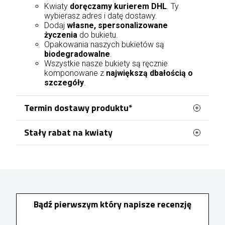
Kwiaty
doręczamy kurierem DHL
. Ty
wybierasz adres i datę dostawy.
Dodaj
własne, spersonalizowane
życzenia
do bukietu.
Opakowania naszych bukietów są
biodegradowalne
.
Wszystkie nasze bukiety są ręcznie
komponowane z
największą dbałością o
szczegóły
.
Termin dostawy produktu*
Stały rabat na kwiaty
Nasza kwiaciarnia w Lublinie, znajdująca się przy
ul. Tarasowej, zapewnia profesjonalną obsługę
Zamawiając kwiaty z dostawą w Lublinie, możesz
florystyczną we wszystkich częściach miasta.
korzystać z systemu stałych korzyści dla
zalogowanych klientów. Wysokość przysługującej
Docieramy do każdej dzielnicy, w tym do tak
zniżki zależy od łącznej wartości wcześniejszych
dużych obszarów jak Czuby, Rury czy Bronowice,
zakupów - każde 100 zł wydane na kwiaty
gwarantując świeżość i terminowość przez 7 dni
zwiększa rabat o 1%. Zgromadzona zniżka jest
Bądź pierwszym który napisze recenzję
w tygodniu.
automatycznie naliczana przy kolejnych
zamówieniach i może sięgnąć maksymalnie 10%.