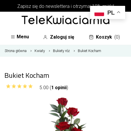
Zapisz się do newslettera i otrzymaj 10% zniżki!
PL
Menu
Zaloguj się
Koszyk
(0)
Strona główna
Kwiaty
Bukiety róż
Bukiet Kocham
Bukiet Kocham
5.00 (
1 opinii
)