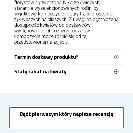
florystów są tworzone tylko ze świeżych,
starannie wyselekcjonowanych roślin, by
wyjątkowe kompozycje mogły trafić prosto do
rąk waszych najbliższych. Z uwagi na ograniczoną
dostępność kwiatów od dostawców i
występowanie ich różnych rodzajów -
kompozycja może różnić się od tej
przedstawionej na zdjęciu.
Termin dostawy produktu*
Stały rabat na kwiaty
Nasza kwiaciarnia w Lublinie, znajdująca się przy
ul. Tarasowej, zapewnia profesjonalną obsługę
Zamawiając kwiaty z dostawą w Lublinie, możesz
florystyczną we wszystkich częściach miasta.
korzystać z systemu stałych korzyści dla
zalogowanych klientów. Wysokość przysługującej
Docieramy do każdej dzielnicy, w tym do tak
zniżki zależy od łącznej wartości wcześniejszych
dużych obszarów jak Czuby, Rury czy Bronowice,
zakupów - każde 100 zł wydane na kwiaty
gwarantując świeżość i terminowość przez 7 dni
zwiększa rabat o 1%. Zgromadzona zniżka jest
Bądź pierwszym który napisze recenzję
w tygodniu.
automatycznie naliczana przy kolejnych
zamówieniach i może sięgnąć maksymalnie 10%.
Zamówienia na terenie Lublina realizujemy